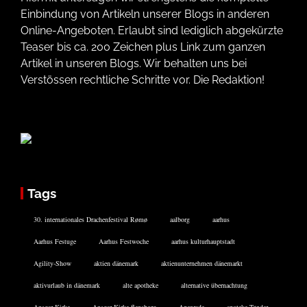
Einbindung von Artikeln unserer Blogs in anderen
Online-Angeboten. Erlaubt sind lediglich abgekürzte
Teaser bis ca. 200 Zeichen plus Link zum ganzen
Artikel in unseren Blogs. Wir behalten uns bei
Verstössen rechtliche Schritte vor. Die Redaktion!
Tags
30. internationales Drachenfestival Rømø
aalborg
aarhus
Aarhus Festuge
Aarhus Festwoche
aarhus kulturhauptstadt
Agility-Show
aktien dänemark
aktienunternehmen dänemarkt
aktivurlaub in dänemark
alte apotheke
alternative übernachtung