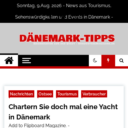
Skip
Sonntag, 9,Aug. 2026 - News aus Tourismus,
to
content
Sehenswürdigkeiten und Events in Dänemark -
Fotogalerien
Dänemark Tipps
Neuigkeiten und Nachrichten in
Dänemark
Nachrichten
Ostsee
Tourismus
Verbraucher
Chartern Sie doch mal eine Yacht
in Dänemark
Add to Flipboard Magazine.
-