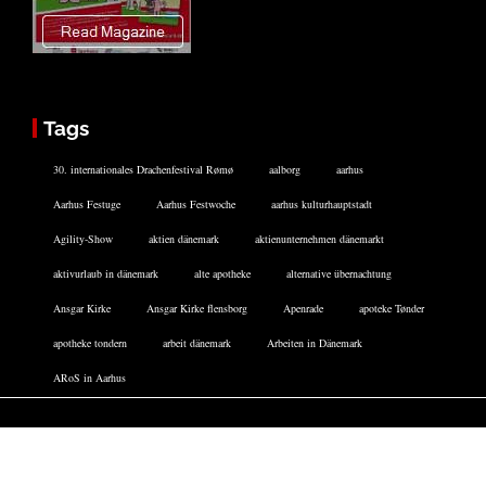
Tags
30. internationales Drachenfestival Rømø
aalborg
aarhus
Aarhus Festuge
Aarhus Festwoche
aarhus kulturhauptstadt
Agility-Show
aktien dänemark
aktienunternehmen dänemarkt
aktivurlaub in dänemark
alte apotheke
alternative übernachtung
Ansgar Kirke
Ansgar Kirke flensborg
Apenrade
apoteke Tønder
apotheke tondern
arbeit dänemark
Arbeiten in Dänemark
ARoS in Aarhus