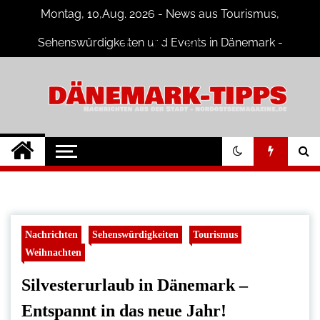
Skip
Montag, 10,Aug. 2026 - News aus Tourismus,
to
content
Sehenswürdigkeiten und Events in Dänemark -
Fotogalerien
Dänemark Tipps
Neuigkeiten und Nachrichten in
Dänemark
Nachrichten
Sehenswürdigkeiten
Tourismus
Weihnachten
Silvesterurlaub in Dänemark –
Entspannt in das neue Jahr!