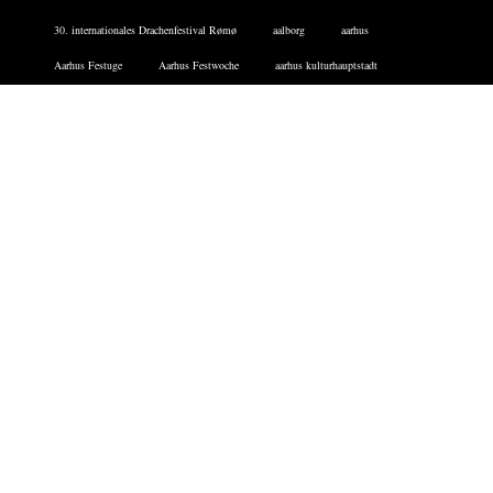
30. internationales Drachenfestival Rømø
aalborg
aarhus
Aarhus Festuge
Aarhus Festwoche
aarhus kulturhauptstadt
Agility-Show
aktien dänemark
aktienunternehmen dänemarkt
aktivurlaub in dänemark
alte apotheke
alternative übernachtung
Ansgar Kirke
Ansgar Kirke flensborg
Apenrade
apoteke Tønder
apotheke tondern
arbeit dänemark
Arbeiten in Dänemark
ARoS in Aarhus
Facebook
Twitter
Instagram
DATENSCHUTZERKLÄRUNG
IMPRESSUM
COOKIE-RICHTLINIE
FERIENHÄUSER DÄNEMARK