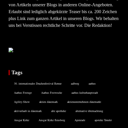
von Artikeln unserer Blogs in anderen Online-Angeboten.
Erlaubt sind lediglich abgekürzte Teaser bis ca. 200 Zeichen
plus Link zum ganzen Artikel in unseren Blogs. Wir behalten
uns bei Verstössen rechtliche Schritte vor. Die Redaktion!
Tags
30. internationales Drachenfestival Rømø
aalborg
aarhus
Aarhus Festuge
Aarhus Festwoche
aarhus kulturhauptstadt
Agility-Show
aktien dänemark
aktienunternehmen dänemarkt
aktivurlaub in dänemark
alte apotheke
alternative übernachtung
Ansgar Kirke
Ansgar Kirke flensborg
Apenrade
apoteke Tønder