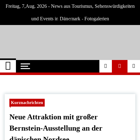
Skip
Freitag, 7,Aug. 2026 - News aus Tourismus, Sehenswürdigkeiten
to
content
und Events in Dänemark - Fotogalerien
Dänemark Tipps
Neuigkeiten und Nachrichten in Dänemark
Kurznachrichten
Neue Attraktion mit großer
Bernstein-Ausstellung an der
dänischen Nordsee