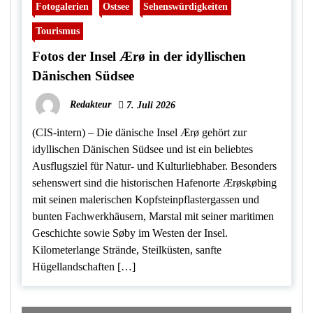
Fotogalerien
Ostsee
Sehenswürdigkeiten
Tourismus
Fotos der Insel Ærø in der idyllischen
Dänischen Südsee
Redakteur
7. Juli 2026
(CIS-intern) – Die dänische Insel Ærø gehört zur
idyllischen Dänischen Südsee und ist ein beliebtes
Ausflugsziel für Natur- und Kulturliebhaber. Besonders
sehenswert sind die historischen Hafenorte Ærøskøbing
mit seinen malerischen Kopfsteinpflastergassen und
bunten Fachwerkhäusern, Marstal mit seiner maritimen
Geschichte sowie Søby im Westen der Insel.
Kilometerlange Strände, Steilküsten, sanfte
Hügellandschaften […]