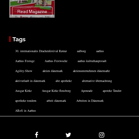
Tags
30. internationales Drachenfestival Rømø
aalborg
aarhus
Aarhus Festuge
Aarhus Festwoche
aarhus kulturhauptstadt
Agility-Show
aktien dänemark
aktienunternehmen dänemarkt
aktivurlaub in dänemark
alte apotheke
alternative übernachtung
Ansgar Kirke
Ansgar Kirke flensborg
Apenrade
apoteke Tønder
apotheke tondern
arbeit dänemark
Arbeiten in Dänemark
ARoS in Aarhus