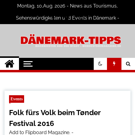
Skip
Montag, 10,Aug. 2026 - News aus Tourismus,
to
content
Sehenswürdigkeiten und Events in Dänemark -
Fotogalerien
Dänemark Tipps
Neuigkeiten und Nachrichten in
Dänemark
Events
Folk fürs Volk beim Tønder
Festival 2016
Add to Flipboard Magazine.
-