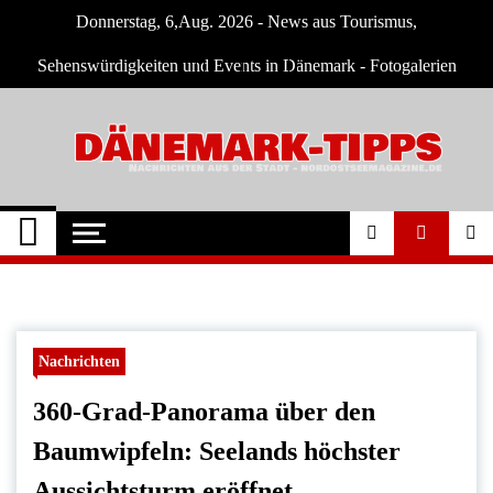
Skip
Donnerstag, 6,Aug. 2026 - News aus Tourismus,
to
content
Sehenswürdigkeiten und Events in Dänemark - Fotogalerien
Dänemark Tipps
Neuigkeiten und Nachrichten in Dänemark
Nachrichten
360-Grad-Panorama über den
Baumwipfeln: Seelands höchster
Aussichtsturm eröffnet