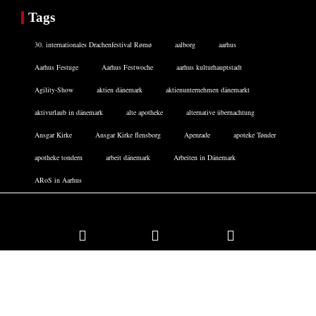
Tags
30. internationales Drachenfestival Rømø
aalborg
aarhus
Aarhus Festuge
Aarhus Festwoche
aarhus kulturhauptstadt
Agility-Show
aktien dänemark
aktienunternehmen dänemarkt
aktivurlaub in dänemark
alte apotheke
alternative übernachtung
Ansgar Kirke
Ansgar Kirke flensborg
Apenrade
apoteke Tønder
apotheke tondern
arbeit dänemark
Arbeiten in Dänemark
ARoS in Aarhus
Facebook
Twitter
Instagram
DATENSCHUTZERKLÄRUNG
IMPRESSUM