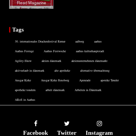
Tags
30. internationales Drachenfestival Rømø
aalborg
aarhus
Aarhus Festuge
Aarhus Festwoche
aarhus kulturhauptstadt
Agility-Show
aktien dänemark
aktienunternehmen dänemarkt
aktivurlaub in dänemark
alte apotheke
alternative übernachtung
Ansgar Kirke
Ansgar Kirke flensborg
Apenrade
apoteke Tønder
apotheke tondern
arbeit dänemark
Arbeiten in Dänemark
ARoS in Aarhus
Facebook
Twitter
Instagram