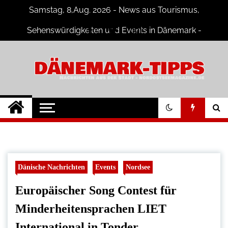
Skip
Samstag, 8,Aug. 2026 - News aus Tourismus,
to
content
Sehenswürdigkeiten und Events in Dänemark -
Fotogalerien
Dänemark Tipps
Neuigkeiten und Nachrichten in
Dänemark
Dänische Nachrichten
Events
Nordsee
Europäischer Song Contest für
Minderheitensprachen LIET
International in Tonder