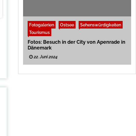
Fotogalerien
Nordsee
Sehenswürdigkeiten
Tourismus
Fotoausflug an die Deutsch-Dänische
Grenze Rosenkranz – Rudbøl
14. September 2024
Fotogalerien
Ostsee
Sehenswürdigkeiten
Tourismus
Fotos: Besuch in der City von Apenrade in
Dänemark
22. Juni 2024