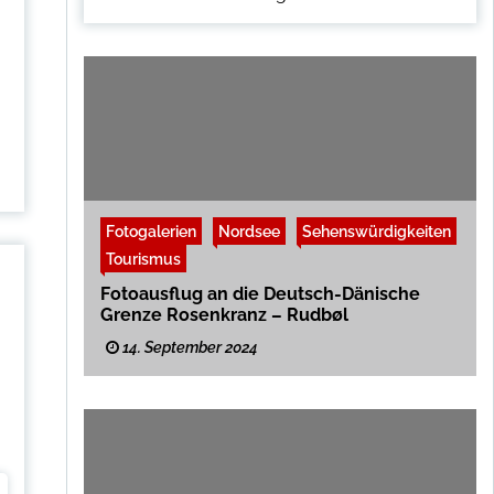
(CIS-intern) – Die dänische Insel Ærø gehört
zur idyllischen Dänischen Südsee und ist ein
beliebtes Ausflugsziel für Natur- und
Kulturliebhaber. Besonders sehenswert sind
die historischen Hafenorte Ærøskøbing mit
seinen malerischen Kopfsteinpflastergassen
und bunten Fachwerkhäusern, Marstal mit
seiner maritimen Geschichte sowie Søby im
Westen der Insel. Kilometerlange Strände,
Steilküsten, sanfte Hügellandschaften […]