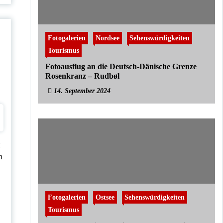
Fotogalerien
Nordsee
Sehenswürdigkeiten
Tourismus
Fotoausflug an die Deutsch-Dänische Grenze
Rosenkranz – Rudbøl
14. September 2024
t
n
Fotogalerien
Ostsee
Sehenswürdigkeiten
Tourismus