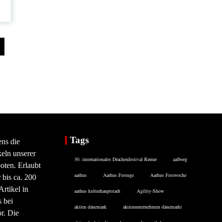
Tags
ens die
eln unserer
30. internationales Drachenfestival Rømø
aalborg
oten. Erlaubt
aarhus
Aarhus Festuge
Aarhus Festwoche
 bis ca. 200
rtikel in
aarhus kulturhauptstadt
Agility-Show
 bei
aktien dänemark
aktienunternehmen dänemarkt
or. Die