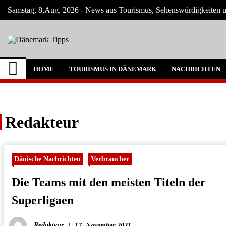
Skip
Samstag, 8,Aug. 2026 - News aus Tourismus, Sehenswürdigkeiten u
to
content
Dänemark Tipps
Neuigkeiten und Nachrichten in Dänemark
HOME
TOURISMUS IN DÄNEMARK
NACHRICHTEN
Redakteur
Dänische Nachrichten
Verbraucher
Die Teams mit den meisten Titeln der
Superligaen
Redakteur
17. November 2021