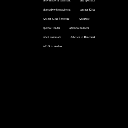
aktivurlaub in dänemark
alte apotheke
alternative übernachtung
Ansgar Kirke
Ansgar Kirke flensborg
Apenrade
apoteke Tønder
apotheke tondern
arbeit dänemark
Arbeiten in Dänemark
ARoS in Aarhus