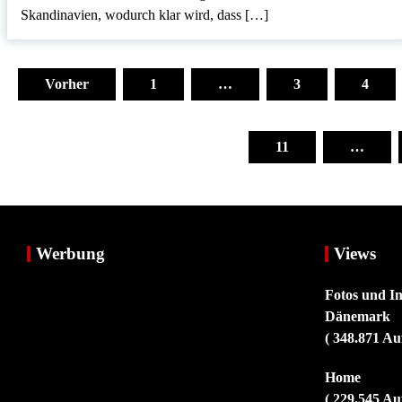
Skandinavien, wodurch klar wird, dass […]
Seitennummerierung
der
Vorher
1
…
3
4
Beiträge
11
…
Werbung
Views
Fotos und I
Dänemark
( 348.871 Au
Home
( 229.545 Au