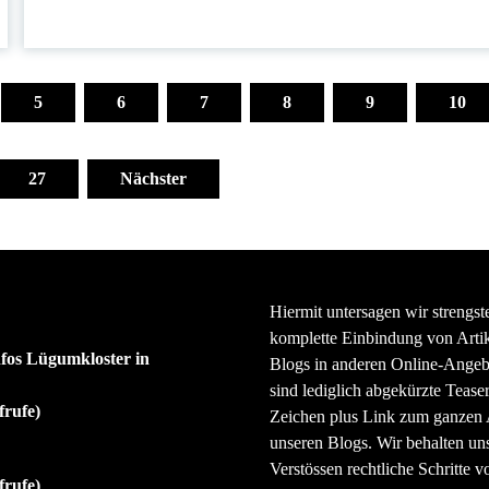
5
6
7
8
9
10
27
Nächster
Hiermit untersagen wir strengst
komplette Einbindung von Artik
nfos Lügumkloster in
Blogs in anderen Online-Angeb
sind lediglich abgekürzte Teaser
frufe)
Zeichen plus Link zum ganzen A
unseren Blogs. Wir behalten uns
Verstössen rechtliche Schritte v
frufe)