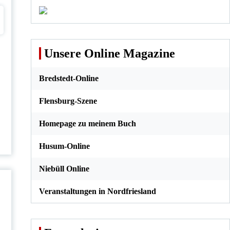
DK nach
Grenzpendle
Freuen Sie
Deutschland
r bei Einreise
sich auf die
für
aus
Fußball-EM
Schleswig-
Dänemark
in
Camping in
Holsteiner
Kopenhagen
Dänemark –
das Land
Unsere Online Magazine
entdecken
Endlich
und der
wieder
Natur nahe
Kopenhagen:
Bredstedt-Online
sein
Klassiker
und
Unbekanntes
Flensburg-Szene
abseits des
Mainstreams
Homepage zu meinem Buch
Husum-Online
Niebüll Online
Veranstaltungen in Nordfriesland