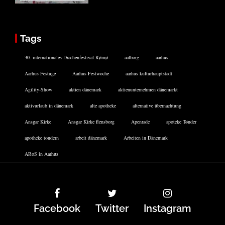
Tags
30. internationales Drachenfestival Rømø
aalborg
aarhus
Aarhus Festuge
Aarhus Festwoche
aarhus kulturhauptstadt
Agility-Show
aktien dänemark
aktienunternehmen dänemarkt
aktivurlaub in dänemark
alte apotheke
alternative übernachtung
Ansgar Kirke
Ansgar Kirke flensborg
Apenrade
apoteke Tønder
apotheke tondern
arbeit dänemark
Arbeiten in Dänemark
ARoS in Aarhus
Facebook
Twitter
Instagram